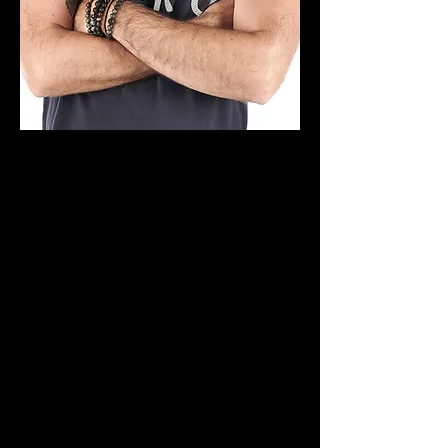
Claude Dolbec est né à Montréal en 1975. Il
œuvre comme photographe depuis plus de
20 ans. Ces expériences en studio autant
qu'en lumière naturelle, en font un artiste
polyvalent.
Il a plusieurs voyages humanitaires à son